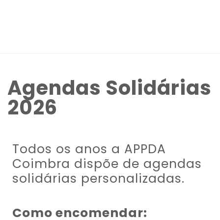
Observação:
este
site
inclui
um
sistema
Agendas Solidárias
de
2026
acessibilidade.
Todos os anos a APPDA
Coimbra dispõe de agendas
solidárias personalizadas.
Como encomendar: