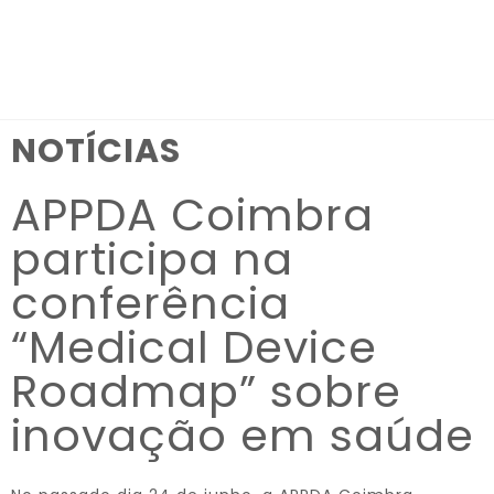
Observação:
este
site
inclui
NOTÍCIAS
um
sistema
APPDA Coimbra
de
acessibilidade.
participa na
conferência
“Medical Device
Roadmap” sobre
inovação em saúde