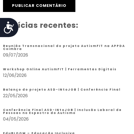
Notícias recentes:
Acessibilidade
Reunião Transnacional do projeto AutismFIT na APPDA
Coimbra
09/07/2026
Workshop Online AutismFIT | Ferramentas Digitais
12/06/2026
Balanço do projeto ASD-INtoJOB | Conferência Final
22/05/2026
Conferência Final ASD-INtoJOB | Inclusão Laboral de
Pessoas no Espectro do Autismo
04/05/2026
EduBLOOM – Educação Inclusiva