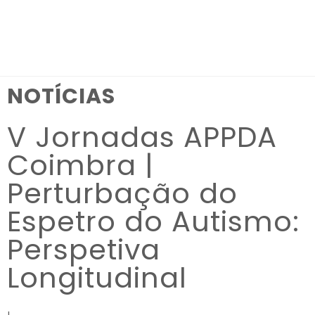
Observação:
este
site
inclui
NOTÍCIAS
um
sistema
V Jornadas APPDA
de
acessibilidade.
Coimbra |
Perturbação do
Espetro do Autismo:
Perspetiva
Longitudinal