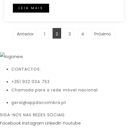
LEIA MAIS
PAGINAÇÃO
DOS
Página
Página
Página
Página
Anterior
1
2
3
4
Próximo
CONTEÚDOS
CONTACTOS:
+351 932 034 753
Chamada para a rede móvel nacional
geral@appdacoimbra.pt
SIGA-NOS NAS REDES SOCIAIS:
Facebook
Instagram
Linkedin
Youtube